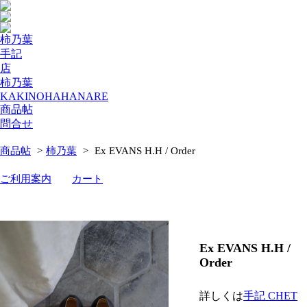
柿乃葉
手記
店
柿乃葉
KAKINOHAHANARE
商品帖
問合せ
商品帖
>
柿乃葉
>
Ex EVANS H.H / Order
ご利用案内
カート
Ex EVANS H.H /
Order
詳しくは
手記 CHET