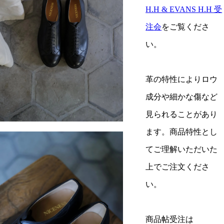
H.H & EVANS H.H 受
注会
をご覧くださ
い。
革の特性によりロウ
成分や細かな傷など
見られることがあり
ます。商品特性とし
てご理解いただいた
上でご注文くださ
い。
商品帖受注は