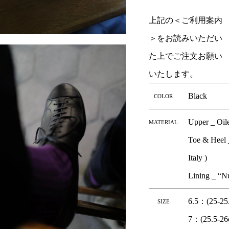
上記の＜ご利用案内
＞をお読みいただい
た上でご注文お願い
いたします。
Black
COLOR
Upper _ Oile
MATERIAL
Toe & Heel 
Italy )
Lining _ “N
6.5：(25-25
SIZE
7：(25.5-26