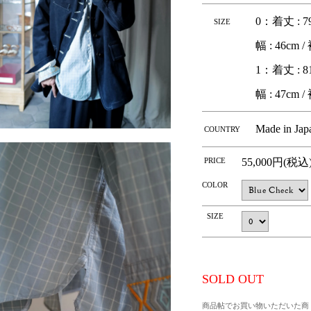
0：着丈 : 79
SIZE
幅 : 46cm /
1：着丈 : 81
幅 : 47cm /
Made in Jap
COUNTRY
PRICE
55,000円(税込
COLOR
SIZE
SOLD OUT
商品帖でお買い物いただいた商