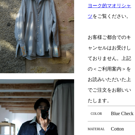
ヨーク的マオリシャ
ツ
をご覧ください。
お客様ご都合でのキ
ャンセルはお受けし
ておりません。上記
の＜ご利用案内＞を
お読みいただいた上
でご注文をお願いい
たします。
Blue Check
COLOR
Cotton
MATERIAL