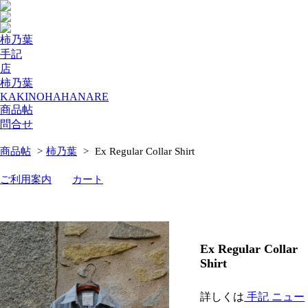
柿乃葉
手記
店
柿乃葉
KAKINOHAHANARE
商品帖
問合せ
商品帖
>
柿乃葉
>
Ex Regular Collar Shirt
ご利用案内
カート
Ex Regular Collar
Shirt
詳しくは
手記 ニュー