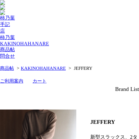
柿乃葉
手記
店
柿乃葉
KAKINOHAHANARE
商品帖
問合せ
商品帖
>
KAKINOHAHANARE
>
JEFFERY
ご利用案内
カート
Brand List
JEFFERY
新型スラックス、2タ