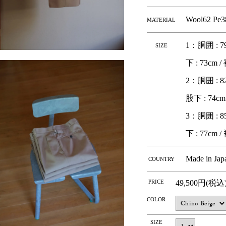
Wool62 Pe3
MATERIAL
1：胴囲 : 79
SIZE
下 : 73cm /
2：胴囲 : 82c
股下 : 74cm
3：胴囲 : 85
下 : 77cm /
Made in Jap
COUNTRY
PRICE
49,500円(税込
COLOR
SIZE