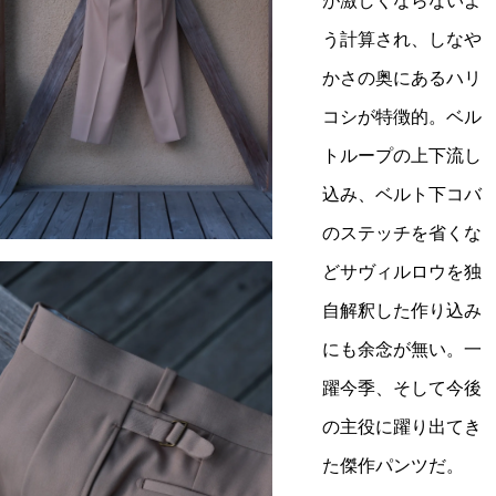
が激しくならないよ
う計算され、しなや
かさの奥にあるハリ
コシが特徴的。ベル
トループの上下流し
込み、ベルト下コバ
のステッチを省くな
どサヴィルロウを独
自解釈した作り込み
にも余念が無い。一
躍今季、そして今後
の主役に躍り出てき
た傑作パンツだ。