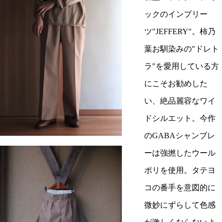
ックのインプリー
ツ"JEFFERY"。柿乃
葉お馴染みの"ドレト
ラ"を愛用している方
にこそお勧めした
い、絶品麗容なワイ
ドシルエット。今作
のGABAシャンブレ
ーは強撚したウール
ポリを使用。タテヨ
コの番手を意図的に
微妙にずらして色感