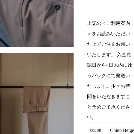
上記の＜ご利用案内
＞をお読みいただい
た上でご注文お願い
いたします。 入金確
認日から4日以内にゆ
うパックにて発送い
たします。少々お時
間をいただきますこ
と予めご了承くださ
い。
Chino Beig
COLOR