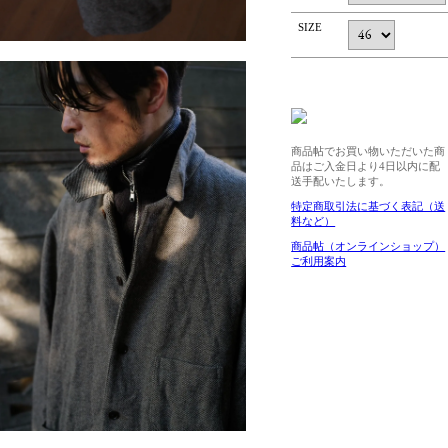
SIZE
商品帖でお買い物いただいた商
品はご入金日より4日以内に配
送手配いたします。
特定商取引法に基づく表記（送
料など）
商品帖（オンラインショップ）
ご利用案内