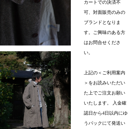
カートでの決済不
可、対面販売のみの
ブランドとなりま
す。ご興味のある方
はお問合せくださ
い。
上記の＜ご利用案内
＞をお読みいただい
た上でご注文お願い
いたします。 入金確
認日から4日以内にゆ
うパックにて発送い