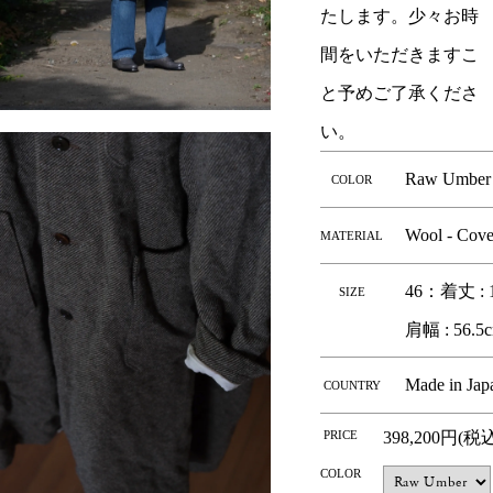
たします。少々お時
間をいただきますこ
と予めご了承くださ
い。
Raw Umber
COLOR
Wool - Cove
MATERIAL
46：着丈 : 1
SIZE
肩幅 : 56.5c
Made in Jap
COUNTRY
PRICE
398,200円(税
COLOR