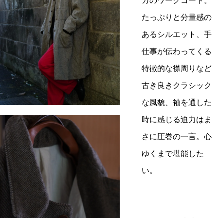
カのワークコート。
たっぷりと分量感の
あるシルエット、手
仕事が伝わってくる
特徴的な襟周りなど
古き良きクラシック
な風貌、袖を通した
時に感じる迫力はま
さに圧巻の一言。心
ゆくまで堪能した
い。