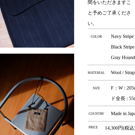
間をいただきますこ
と予めご了承くださ
い。
Navy Stripe
COLOR
Black Stripe
Gray Hounds
Wool / Stra
MATERIAL
F：W : 205
SIZE
ド全長 : 55
Made in Jap
COUNTRY
PRICE
14,300円(税込