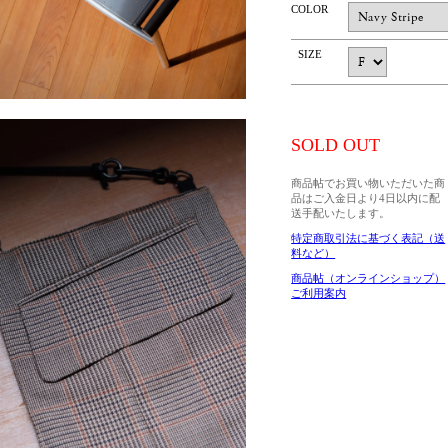
COLOR
SIZE
SOLD OUT
商品帖でお買い物いただいた商
品はご入金日より4日以内に配
送手配いたします。
特定商取引法に基づく表記（送
料など）
商品帖（オンラインショップ）
ご利用案内