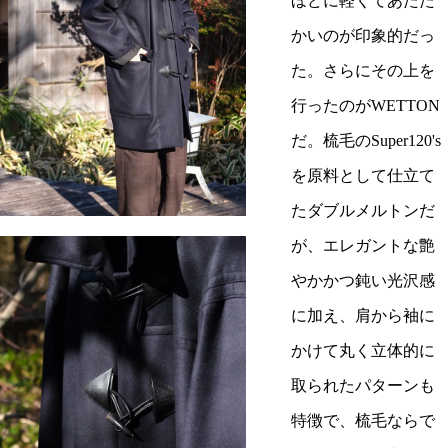
ほどに軽くてあたた
かいのが印象的だっ
た。さらにその上を
行ったのがWETTON
だ。梳毛のSuper120's
を原料として仕立て
たダブルメルトンだ
が、エレガントな艶
やかかつ鈍い光沢感
に加え、肩から袖に
かけて丸く立体的に
取られたパターンも
特徴で、梳毛ならで