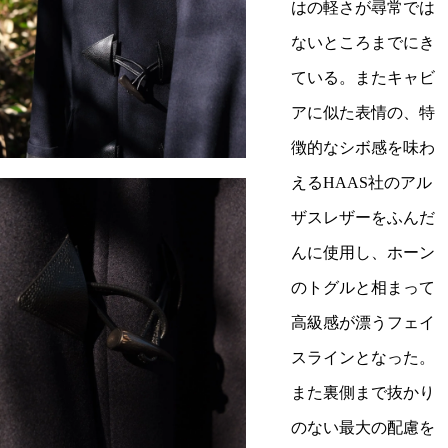
はの軽さが尋常では
ないところまでにき
ている。またキャビ
アに似た表情の、特
徴的なシボ感を味わ
えるHAAS社のアル
ザスレザーをふんだ
んに使用し、ホーン
のトグルと相まって
高級感が漂うフェイ
スラインとなった。
また裏側まで抜かり
のない最大の配慮を