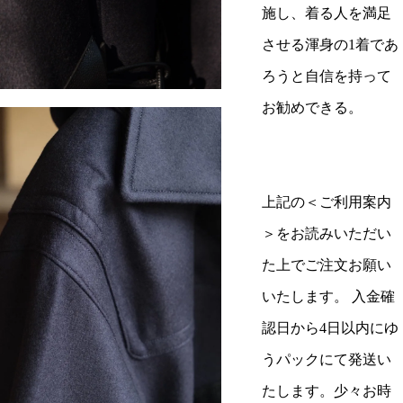
施し、着る人を満足
させる渾身の1着であ
ろうと自信を持って
お勧めできる。
上記の＜ご利用案内
＞をお読みいただい
た上でご注文お願い
いたします。 入金確
認日から4日以内にゆ
うパックにて発送い
たします。少々お時