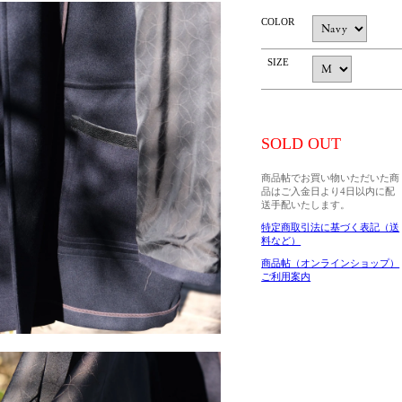
COLOR
SIZE
SOLD OUT
商品帖でお買い物いただいた商
品はご入金日より4日以内に配
送手配いたします。
特定商取引法に基づく表記（送
料など）
商品帖（オンラインショップ）
ご利用案内