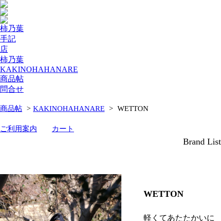
柿乃葉
手記
店
柿乃葉
KAKINOHAHANARE
商品帖
問合せ
商品帖
>
KAKINOHAHANARE
>
WETTON
ご利用案内
カート
Brand List
WETTON
軽くてあたたかいに