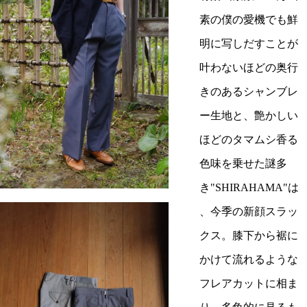
素の僕の愛機でも鮮
明に写しだすことが
叶わないほどの奥行
きのあるシャンブレ
ー生地と、艶かしい
ほどのタマムシ香る
色味を乗せた謎多
き"SHIRAHAMA"は
、今季の新顔スラッ
クス。膝下から裾に
かけて流れるような
フレアカットに相ま