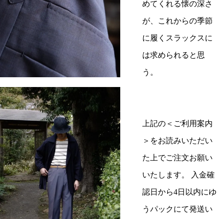
めてくれる懐の深さ
が、これからの季節
に履くスラックスに
は求められると思
う。
上記の＜ご利用案内
＞をお読みいただい
た上でご注文お願い
いたします。 入金確
認日から4日以内にゆ
うパックにて発送い