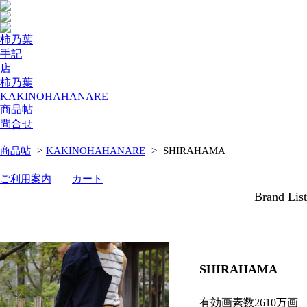
柿乃葉
手記
店
柿乃葉
KAKINOHAHANARE
商品帖
問合せ
商品帖
>
KAKINOHAHANARE
>
SHIRAHAMA
ご利用案内
カート
Brand List
SHIRAHAMA
有効画素数2610万画