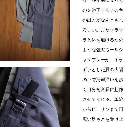
り、多角的に見るも
のを魅了するその色
の出方がなんとも恐
ろしい。またサラサ
ラと体を避けるかの
ような強撚ウールシ
ャンブレーが、ギラ
ギラとした夏の太陽
の下で海岸沿いを歩
く自分を容易に想像
させてくれる。革靴
からビーサンまで幅
広い足もとを受け止