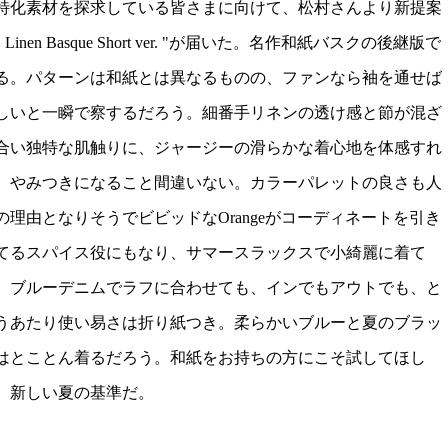
特化素材を探求している皆さまに向けて、松村さんより新提案
 Linen Basque Short ver. "が届いた。名作和紙バスクの後継版で
る。パターンは和紙とは異なるものの、ファンなら袖を通せば
しいと一瞬で察するだろう。細番手リネンの透け感と節が混ざ
合い独特な肌触りに、ジャージーの滑らかな着心地を体感すれ
、やみつきになること間違いない。カラーパレットの良さも人
の理由となりそうでビビッドなOrangeがコーディネートを引き
てるスパイス役にもなり、サマースラックスで小綺麗に着て
、ブルーデニムでラフに合わせても、インでもアウトでも、と
うあたり使い易さは折り紙つき。柔らかいブルーと夏のブラッ
はとことん着るだろう。和紙をお持ちの方にこそ試してほし
、新しい夏の基準だ。