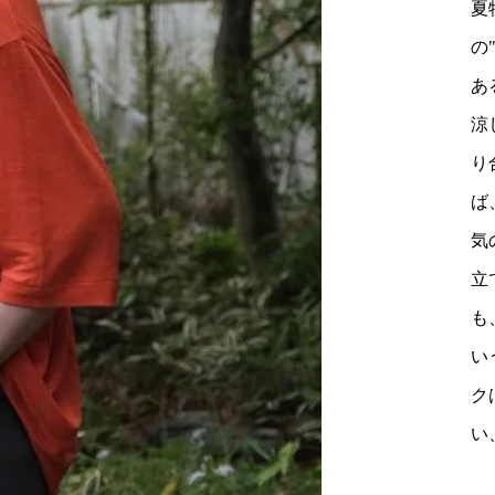
夏
の"
あ
涼
り
ば
気
立
も
い
ク
い