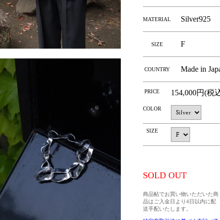
Silver925
MATERIAL
F
SIZE
Made in Jap
COUNTRY
PRICE
154,000円(税
COLOR
SIZE
SOLD OUT
商品帖でお買い物いただいた商
品はご入金日より4日以内に配
送手配いたします。