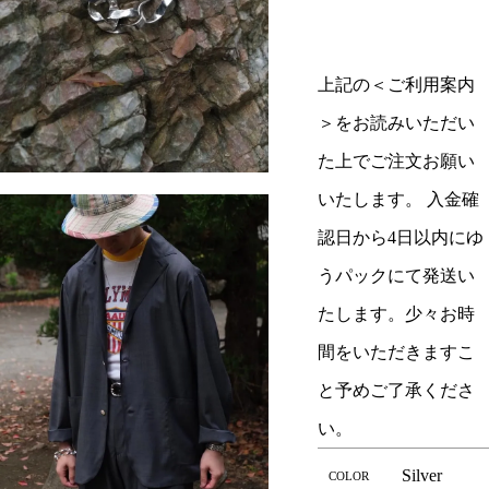
上記の＜ご利用案内
＞をお読みいただい
た上でご注文お願い
いたします。 入金確
認日から4日以内にゆ
うパックにて発送い
たします。少々お時
間をいただきますこ
と予めご了承くださ
い。
Silver
COLOR